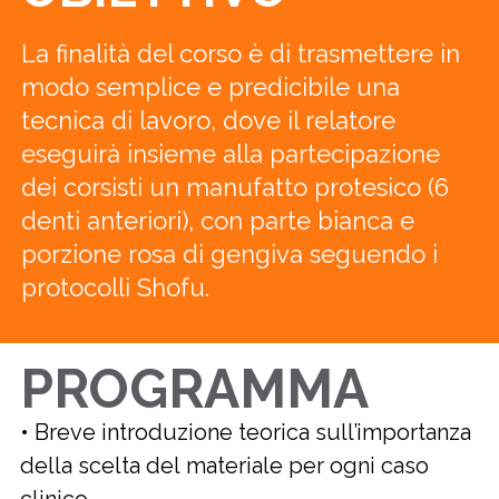
La finalità del corso è di trasmettere in
modo semplice e predicibile una
tecnica di lavoro, dove il relatore
eseguirà insieme alla partecipazione
dei corsisti un manufatto protesico (6
denti anteriori), con parte bianca e
porzione rosa di gengiva seguendo i
protocolli Shofu.
PROGRAMMA
• Breve introduzione teorica sull’importanza
della scelta del materiale per ogni caso
clinico