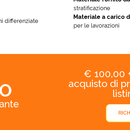
stratificazione
Materiale a carico d
i differenziate
per le lavorazioni
€ 100,00 + 
acquisto di p
O
list
pante
RICH