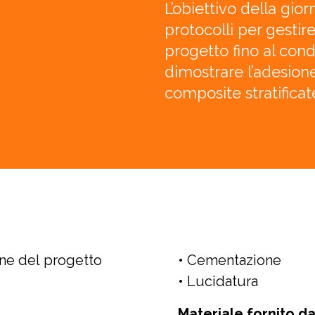
L’obiettivo della gior
protocolli per gestire
progetto fino al con
dimostrare l’adesion
composite stratifica
one del progetto
• Cementazione
• Lucidatura
Materiale fornito d