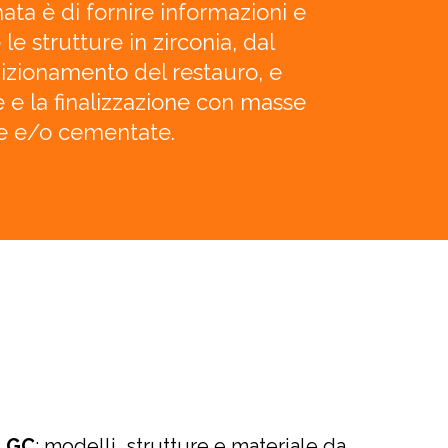
nata è di fornire informazioni e
 le strutture in zirconia, dal
dizionamento del restauro, e
e e la finalizzazione con masse
te e/o cementate.
a GC
: modelli, strutture e materiale da