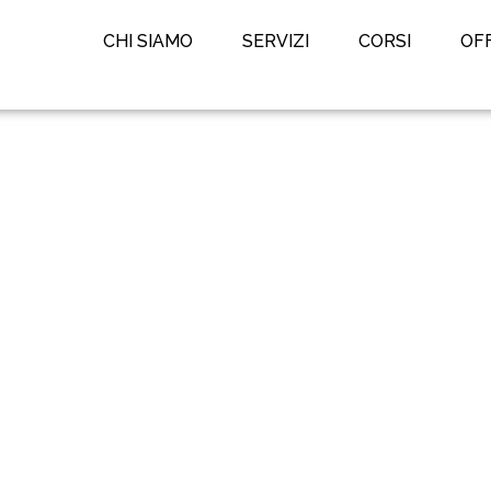
CHI SIAMO
SERVIZI
CORSI
OF
ico: stratificazione di m