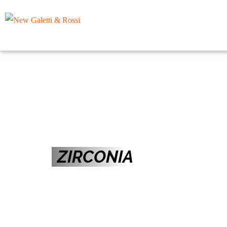
ZIRCONIA
Corso teorico-prat
su zirconia