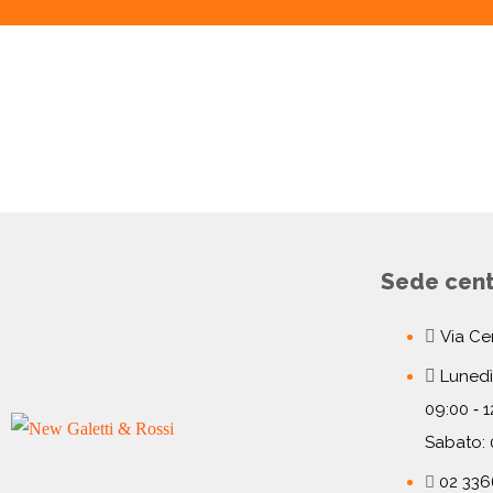
Sede cent
Via Cen
Lunedì
09:00 ‐ 1
Sabato: 
02 336