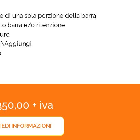
e di una sola porzione della barra
lo barra e/o ritenzione
ture
i\Aggiungi
o
50,00 + iva
IEDI INFORMAZIONI