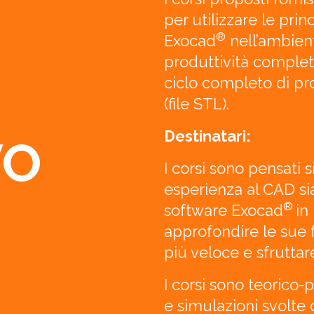
per utilizzare le prin
®
Exocad
nell’ambien
produttività completa
ciclo completo di pr
(file STL).
Destinatari:
VO
I corsi sono pensati 
esperienza al CAD si
®
software Exocad
in
approfondire le sue 
più veloce e sfruttar
I corsi sono teorico-
e simulazioni svolte 