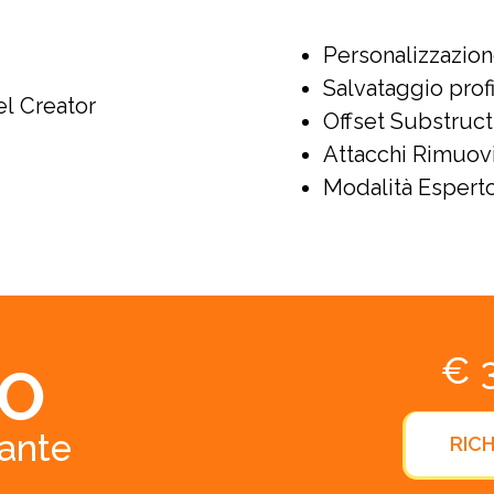
Personalizzazion
Salvataggio profi
el Creator
Offset Substruc
Attacchi Rimuov
Modalità Espert
€ 3
O
pante
RICH