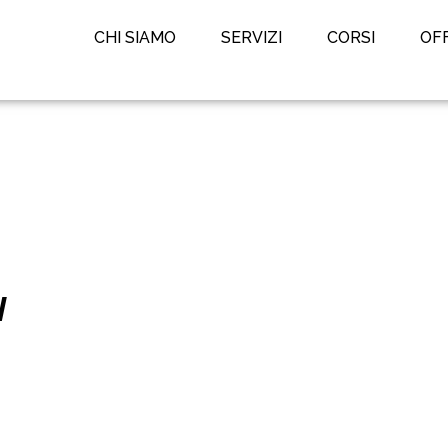
CHI SIAMO
SERVIZI
CORSI
OF
I
rmazione continua Exo