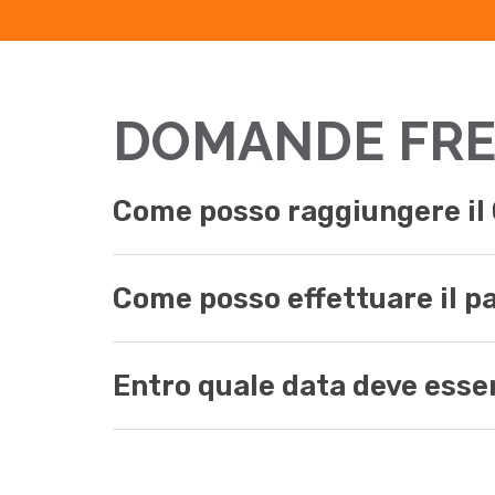
DOMANDE FRE
Come posso raggiungere il 
Mezzi pubblici
Come posso effettuare il 
Auto
Entro quale data deve esse
IT/Web/SearchClass