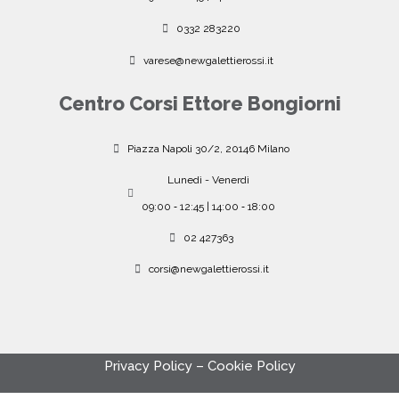
0332 283220
varese@newgalettierossi.it
Centro Corsi Ettore Bongiorni
Piazza Napoli 30/2, 20146 Milano
Lunedì - Venerdì
09:00 ‐ 12:45 | 14:00 ‐ 18:00
02 427363
corsi@newgalettierossi.it
Privacy Policy
–
Cookie Policy