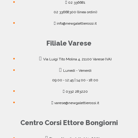
02 336681
02 33668300 (linea ordini)
info@newgalettierossi.it
Filiale Varese
Via Luigi Tito Molina 4, 21100 Varese (VA)
Lunedì - Venerdì
09:00 ‐ 12:45 | 14:00 ‐ 18:00
0332 283220
varese@newgalettierossi.it
Centro Corsi Ettore Bongiorni